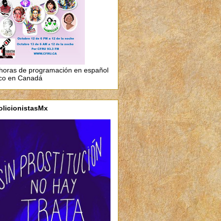
horas de programación en español
co en Canadá
olicionistasMx