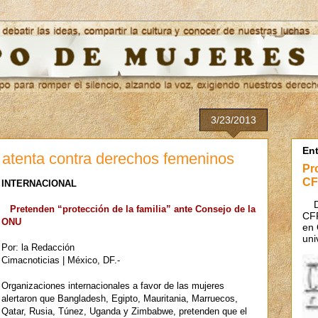
3/23/2013
En
 atenta contra derechos femeninos
Pr
CF
INTERNACIONAL
Des
Pretenden “protección de la familia” ante Consejo de la
CFR
ONU
en 
uni
Por: la Redacción
Cimacnoticias | México, DF.-
Organizaciones internacionales a favor de las mujeres
alertaron que Bangladesh, Egipto, Mauritania, Marruecos,
Qatar, Rusia, Túnez, Uganda y Zimbabwe, pretenden que el