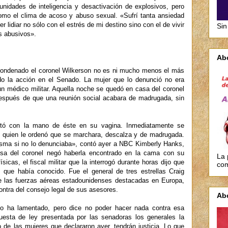
unidades de inteligencia y desactivación de explosivos, pero
omo el clima de acoso y abuso sexual. «Sufrí tanta ansiedad
idiar no sólo con el estrés de mi destino sino con el de vivir
Sin
s abusivos».
Ab
 condenado el coronel Wilkerson no es ni mucho menos el más
ado la acción en el Senado. La mujer que lo denunció no era
n médico militar. Aquella noche se quedó en casa del coronel
después de que una reunión social acabara de madrugada, sin
rtó con la mano de éste en su vagina. Inmediatamente se
, quien le ordenó que se marchara, descalza y de madrugada.
isma si no lo denunciaba», contó ayer a NBC Kimberly Hanks,
sa del coronel negó haberla encontrado en la cama con su
La 
sicas, el fiscal militar que la interrogó durante horas dijo que
com
 que había conocido. Fue el general de tres estrellas Craig
 las fuerzas aéreas estadounidenses destacadas en Europa,
contra del consejo legal de sus asesores.
Ab
lo ha lamentado, pero dice no poder hacer nada contra esa
ropuesta de ley presentada por las senadoras los generales la
o de las mujeres que declararon ayer, tendrán justicia. Lo que