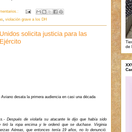
mentarios.:
as
,
violación grave a los DH
idos solicita justicia para las
Ejército
Tie
de 
XXV
Ca
e Aviano desata la primera audiencia en casi una década
.- Después de violarla su atacante le dijo que había sido
Le tiró la ropa encima y le ordenó que se duchase. Virginia
uerzas Aéreas, que entonces tenía 19 años, no lo denunció.