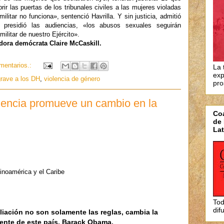
rir las puertas de los tribunales civiles a las mujeres violadas
ilitar no funciona», sentenció Havrilla. Y sin justicia, admitió
e presidió las audiencias, «los abusos sexuales seguirán
litar de nuestro Ejército».
ora demócrata Claire McCaskill.
mentarios.:
La 
exp
grave a los DH
,
violencia de género
pro
olencia promueve un cambio en la
Coa
de 
Lat
tinoamérica y el Caribe
Tod
dif
iación no son solamente las reglas, cambia la
sidente de este país, Barack Obama.