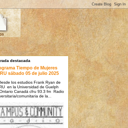
trada destacada
ograma Tiempo de Mujeres
RU sábado 05 de julio 2025
de los estudios Frank Ryan de
U en la Universidad de Guelph
Ontario Canadá cfru 93.3 fm Radio
versitaria/comunitaria de la...