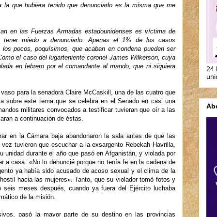
a la que hubiera tenido que denunciarlo es la misma que me
san en las Fuerzas Armadas estadounidenses es víctima de
e tener miedo a denunciarlo. Apenas el 1% de los casos
ía, los pocos, poquísimos, que acaban en condena pueden ser
Como el caso del lugarteniente coronel James Wilkerson, cuya
lada en febrero por el comandante al mando, que ni siquiera
24 
uni
 vaso para la senadora Claire McCaskill, una de las cuatro que
cia sobre este tema que se celebra en el Senado en casi una
Ab
ndos militares convocados a testificar tuvieran que oír a las
caran a continuación de éstas.
arar en la Cámara baja abandonaron la sala antes de que las
 vez tuvieron que escuchar a la exsargento Rebekah Havrilla,
u unidad durante el año que pasó en Afganistán, y violada por
er a casa. «No lo denuncié porque no tenía fe en la cadena de
gento ya había sido acusado de acoso sexual y el clima de la
ostil hacia las mujeres». Tanto, que su violador tomó fotos y
ió seis meses después, cuando ya fuera del Ejército luchaba
umático de la misión.
osivos, pasó la mayor parte de su destino en las provincias