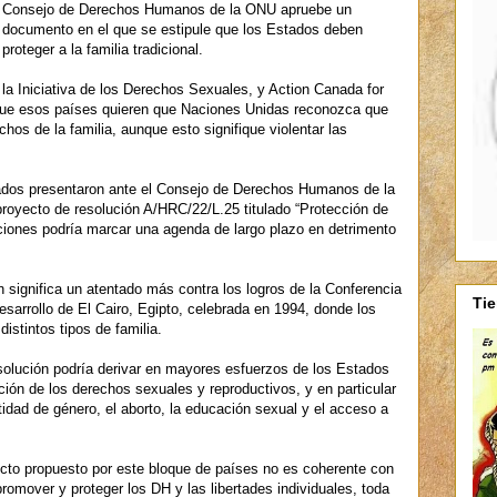
Consejo de Derechos Humanos de la ONU apruebe un
documento en el que se estipule que los Estados deben
proteger a la familia tradicional.
 la Iniciativa de los Derechos Sexuales, y Action Canada for
que esos países quieren que Naciones Unidas reconozca que
chos de la familia, aunque esto signifique violentar las
ados presentaron ante el Consejo de Derechos Humanos de la
royecto de resolución A/HRC/22/L.25 titulado “Protección de
zaciones podría marcar una agenda de largo plazo en detrimento
 significa un atentado más contra los logros de la Conferencia
Ti
Desarrollo de El Cairo, Egipto, celebrada en 1994, donde los
istintos tipos de familia.
esolución podría derivar en mayores esfuerzos de los Estados
ión de los derechos sexuales y reproductivos, y en particular
ntidad de género, el aborto, la educación sexual y el acceso a
yecto propuesto por este bloque de países no es coherente con
romover y proteger los DH y las libertades individuales, toda