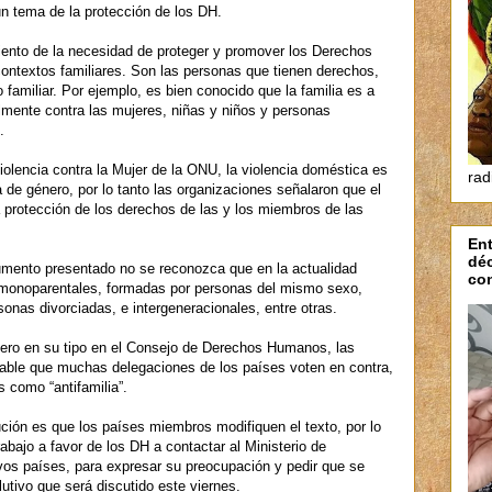
un tema de la protección de los DH.
iento de la necesidad de proteger y promover los Derechos
ontextos familiares. Son las personas que tienen derechos,
 familiar. Por ejemplo, es bien conocido que la familia es a
lmente contra las mujeres, niñas y niños y personas
.
iolencia contra la Mujer de la ONU, la violencia doméstica es
rad
 de género, por lo tanto las organizaciones señalaron que el
a protección de los derechos de las y los miembros de las
Ent
dé
mento presentado no se reconozca que en la actualidad
con
: monoparentales, formadas por personas del mismo sexo,
sonas divorciadas, e intergeneracionales, entre otras.
mero en su tipo en el Consejo de Derechos Humanos, las
bable que muchas delegaciones de los países voten en contra,
s como “antifamilia”.
ución es que los países miembros modifiquen el texto, por lo
abajo a favor de los DH a contactar al Ministerio de
vos países, para expresar su preocupación y pedir que se
lutivo que será discutido este viernes.