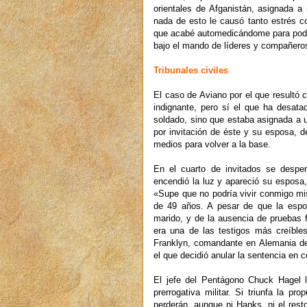
orientales de Afganistán, asignada a 
nada de esto le causó tanto estrés c
que acabé automedicándome para poder l
bajo el mando de líderes y compañero
Tribunales civiles
El caso de Aviano por el que resultó
indignante, pero sí el que ha desat
soldado, sino que estaba asignada a u
por invitación de éste y su esposa, 
medios para volver a la base.
En el cuarto de invitados se despe
encendió la luz y apareció su esposa
«Supe que no podría vivir conmigo m
de 49 años. A pesar de que la espo
marido, y de la ausencia de pruebas fí
era una de las testigos más creíbles
Franklyn, comandante en Alemania de
el que decidió anular la sentencia en 
El jefe del Pentágono Chuck Hagel 
prerrogativa militar. Si triunfa la p
perderán, aunque ni Hanks, ni el rest