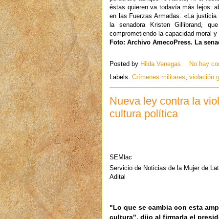
éstas quieren va todavía más lejos: ab
en las Fuerzas Armadas. «La justicia m
la senadora Kristen Gillibrand, qu
comprometiendo la capacidad moral y mi
Foto: Archivo AmecoPress. La senad
Posted by
Hilda Venegas
No hay co
Labels:
Crímenes militares
,
violación 
Nueva ley contra la vi
cultura política
SEMlac
Servicio de Noticias de la Mujer de La
Adital
"Lo que se cambia con esta ampl
cultura", dijo al firmarla el pre