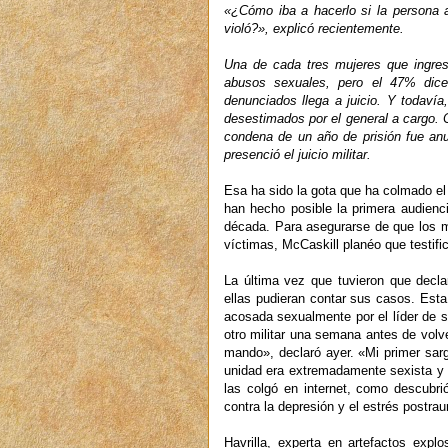
«¿Cómo iba a hacerlo si la persona 
violó?», explicó recientemente.
Una de cada tres mujeres que ingre
abusos sexuales, pero el 47% dic
denunciados llega a juicio. Y todav
desestimados por el general a cargo. 
condena de un año de prisión fue anu
presenció el juicio militar.
Esa ha sido la gota que ha colmado el
han hecho posible la primera audien
década. Para asegurarse de que los ma
víctimas, McCaskill planéo que testifi
La última vez que tuvieron que decl
ellas pudieran contar sus casos. Esta
acosada sexualmente por el líder de s
otro militar una semana antes de volv
mando», declaró ayer. «Mi primer sar
unidad era extremadamente sexista y h
las colgó en internet, como descubr
contra la depresión y el estrés postra
Havrilla, experta en artefactos expl