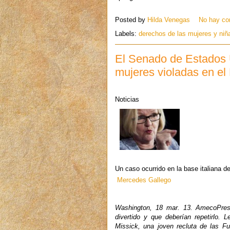
Posted by
Hilda Venegas
No hay co
Labels:
derechos de las mujeres y niñ
El Senado de Estados Un
mujeres violadas en el 
Noticias
Un caso ocurrido en la base italiana d
Mercedes Gallego
Washington, 18 mar. 13. AmecoPress
divertido y que deberían repetirlo. 
Missick, una joven recluta de las F