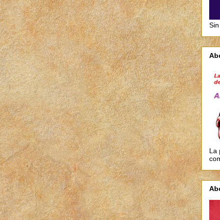
Sin
Ab
La 
com
Ab