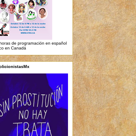
horas de programación en español
co en Canadá
olicionistasMx