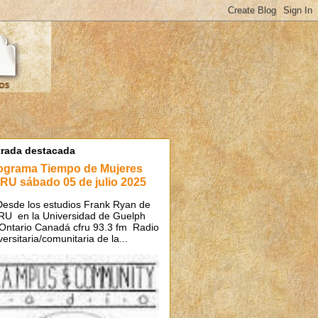
trada destacada
ograma Tiempo de Mujeres
RU sábado 05 de julio 2025
de los estudios Frank Ryan de
U en la Universidad de Guelph
Ontario Canadá cfru 93.3 fm Radio
versitaria/comunitaria de la...