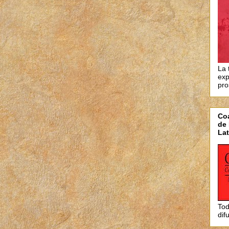
La 
exp
pro
Coa
de 
Lat
Tod
dif