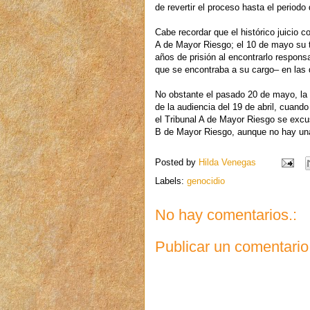
de revertir el proceso hasta el period
Cabe recordar que el histórico juicio c
A de Mayor Riesgo; el 10 de mayo su ti
años de prisión al encontrarlo respon
que se encontraba a su cargo– en las q
No obstante el pasado 20 de mayo, la CC
de la audiencia del 19 de abril, cuan
el Tribunal A de Mayor Riesgo se excus
B de Mayor Riesgo, aunque no hay una 
Posted by
Hilda Venegas
Labels:
genocidio
No hay comentarios.:
Publicar un comentario