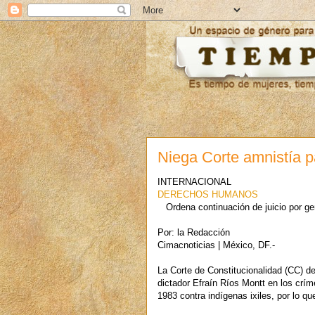
Niega Corte amnistía p
INTERNACIONAL
DERECHOS HUMANOS
Ordena continuación de juicio por ge
Por: la Redacción
Cimacnoticias | México, DF.-
La Corte de Constitucionalidad (CC) de
dictador Efraín Ríos Montt en los crí
1983 contra indígenas ixiles, por lo qu