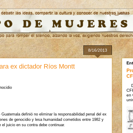
8/16/2013
En
ara ex dictador Ríos Montt
Pr
CF
Des
nocidio
CFR
en 
uni
 Guatemala definió no eliminar la responsabilidad penal del ex
menes de genocidio y lesa humanidad cometidos entre 1982 y
e el juicio en su contra debe continuar.