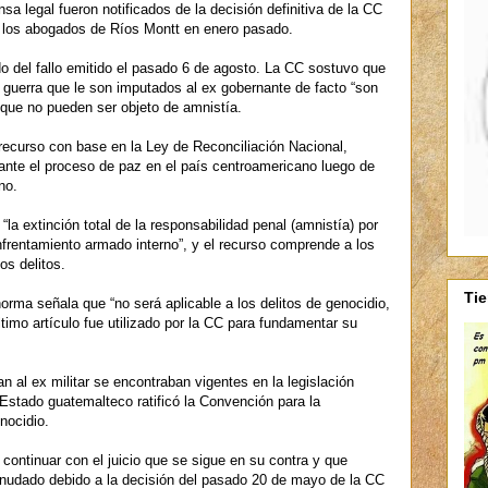
nsa legal fueron notificados de la decisión definitiva de la CC
r los abogados de Ríos Montt en enero pasado.
o del fallo emitido el pasado 6 de agosto. La CC sostuvo que
 guerra que le son imputados al ex gobernante de facto “son
 que no pueden ser objeto de amnistía.
recurso con base en la Ley de Reconciliación Nacional,
ante el proceso de paz en el país centroamericano luego de
no.
“la extinción total de la responsabilidad penal (amnistía) por
enfrentamiento armado interno”, y el recurso comprende a los
os delitos.
Ti
norma señala que “no será aplicable a los delitos de genocidio,
ltimo artículo fue utilizado por la CC para fundamentar su
n al ex militar se encontraban vigentes en la legislación
Estado guatemalteco ratificó la Convención para la
nocidio.
continuar con el juicio que se sigue en su contra y que
anudado debido a la decisión del pasado 20 de mayo de la CC